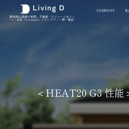
COMPANY
支
静岡県山梨県の新築・不動産・リフォーム＆リノ
ベ・家具「LivingD」リビングディー第一建設
＜HEAT20 G3