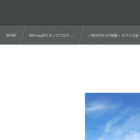
HOME
00LivingDスタッフブログ , …
＜HEAT20 G3 性能＞ ロフ