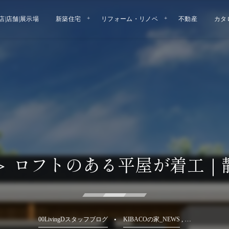
店|店舗|展示場
新築住宅
リフォーム・リノベ
不動産
カタ
 性能＞ ロフトのある平屋が着工
, …
00LivingDスタッフブログ
KIBACOの家_NEWS