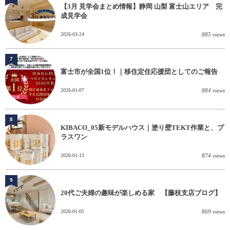
【3月 見学会まとめ情報】静岡 山梨 富士山エリア 完
成見学会
2026-03-24
885 views
7
富士市が全国1位！｜移住定住応援団としてのご報告
2026-01-07
884 views
8
KIBACO_05新モデルハウス｜塗り壁TEKT作業と、プ
ラスワン
2026-01-13
874 views
9
20代ご夫婦の趣味が楽しめる家 【藤枝支店ブログ】
2026-01-05
869 views