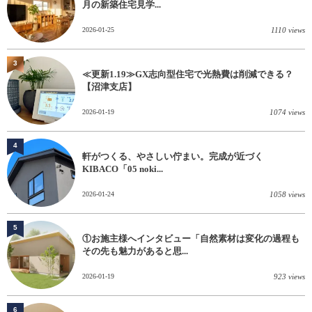
月の新築住宅見学...
2026-01-25
1110 views
3
≪更新1.19≫GX志向型住宅で光熱費は削減できる？
【沼津支店】
2026-01-19
1074 views
4
軒がつくる、やさしい佇まい。完成が近づく
KIBACO「05 noki...
2026-01-24
1058 views
5
①お施主様へインタビュー「自然素材は変化の過程も
その先も魅力があると思...
2026-01-19
923 views
6