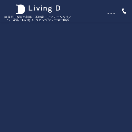
…
静岡県山梨県の新築・不動産・リフォーム＆リノ
ベ・家具「LivingD」リビングディー第一建設