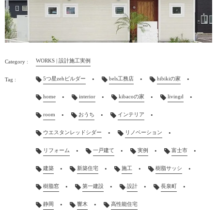
WORKS | 設計施工実例
5つ星zehビルダー
bels工務店
hibikiの家
home
interior
kibacoの家
livingd
room
おうち
インテリア
ウエスタンレッドシダー
リノベーション
リフォーム
一戸建て
実例
富士市
建築
新築住宅
施工
樹脂サッシ
樹脂窓
第一建設
設計
長泉町
静岡
響木
高性能住宅