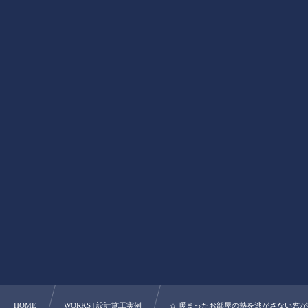
HOME
WORKS | 設計施工実例
☆ 暖まったお部屋の熱を逃がさない窓が標準仕様。 