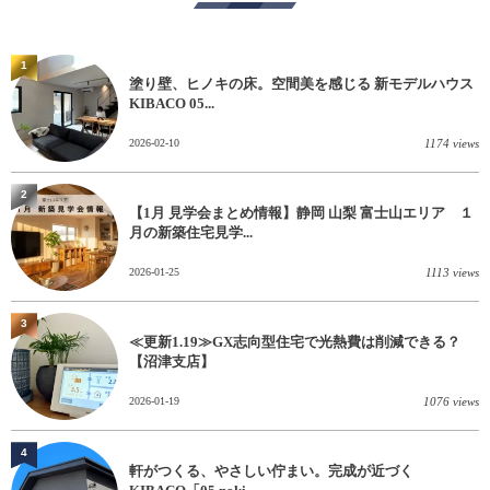
1
塗り壁、ヒノキの床。空間美を感じる 新モデルハウス
KIBACO 05...
2026-02-10
1174 views
2
【1月 見学会まとめ情報】静岡 山梨 富士山エリア １
月の新築住宅見学...
2026-01-25
1113 views
3
≪更新1.19≫GX志向型住宅で光熱費は削減できる？
【沼津支店】
2026-01-19
1076 views
4
軒がつくる、やさしい佇まい。完成が近づく