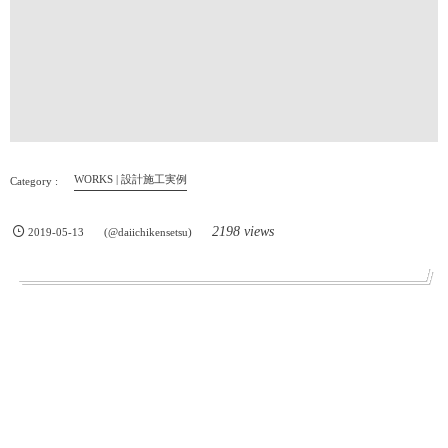
WORKS | 設計施工実例
2198 views
2019-05-13
(@daiichikensetsu)