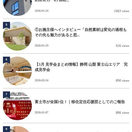
KIBACO「05 noki...
2026-01-24
1063 views
5
①お施主様へインタビュー「自然素材は変化の過程も
その先も魅力があると思...
2026-01-19
926 views
6
【3月 見学会まとめ情報】静岡 山梨 富士山エリア 完
成見学会
2026-03-24
890 views
7
富士市が全国1位！｜移住定住応援団としてのご報告
2026-01-07
886 views
8