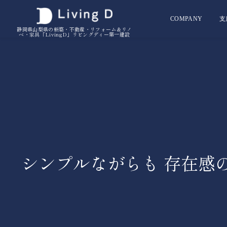
COMPANY
支
静岡県山梨県の新築・不動産・リフォーム＆リノ
ベ・家具「LivingD」リビングディー第一建設
シンプルながらも 存在感