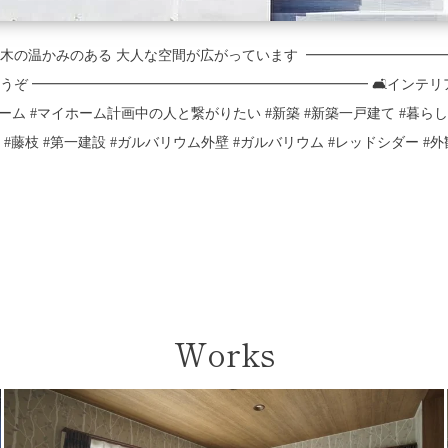
ある外観 玄関から入った先は 木の温かみのある 大人な空間が広がっています ㅤㅤㅤㅤㅤㅤㅤㅤㅤㅤㅤ
質問はDMからどうぞ ━━━━━━━━━━━━━━━━━━━━━━━━ 🛋インテリア家具
fe_xoxo #マイホーム #マイホーム計画中の人と繋がりたい #新築 #新築一戸建て
津 #藤枝 #第一建設 #ガルバリウム外壁 #ガルバリウム #レッドシダー #外
Works