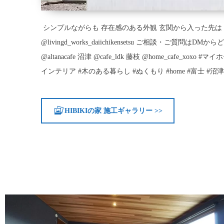
ㅤㅤㅤㅤㅤㅤㅤㅤㅤㅤㅤㅤㅤㅤㅤㅤㅤㅤㅤㅤㅤㅤㅤㅤㅤㅤ シンプルながらも 存在感の
@livingd_works_daiichikensetsu ご相談・ご
@altanacafe 沼津 @cafe_ldk 藤枝 @home_ca
インテリア #木のある暮らし #ぬくもり #home #富士 #沼
HIBIKIの家 施工ギャラリー >>