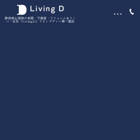
…
静岡県山梨県の新築・不動産・リフォーム＆リノ
ベ・家具「LivingD」リビングディー第一建設