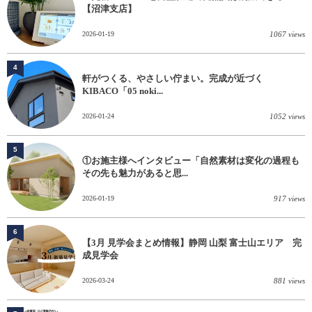
【沼津支店】
2026-01-19
1067 views
4
軒がつくる、やさしい佇まい。完成が近づく
KIBACO「05 noki...
2026-01-24
1052 views
5
①お施主様へインタビュー「自然素材は変化の過程も
その先も魅力があると思...
2026-01-19
917 views
6
【3月 見学会まとめ情報】静岡 山梨 富士山エリア 完
成見学会
2026-03-24
881 views