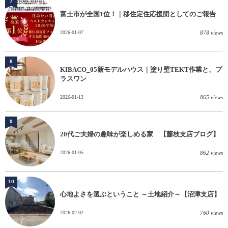
7
富士市が全国1位！｜移住定住応援団としてのご報告
2026-01-07
878 views
8
KIBACO_05新モデルハウス｜塗り壁TEKT作業と、プ
ラスワン
2026-01-13
865 views
9
20代ご夫婦の趣味が楽しめる家 【藤枝支店ブログ】
2026-01-05
862 views
10
心地よさを選ぶということ ～土地紹介～【沼津支店】
2026-02-02
760 views