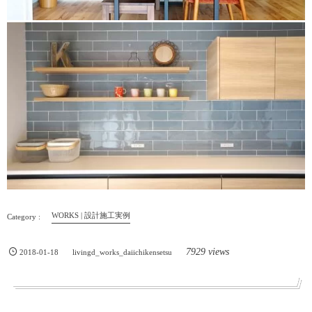
WORKS | 設計施工実例
7929 views
2018-01-18
livingd_works_daiichikensetsu