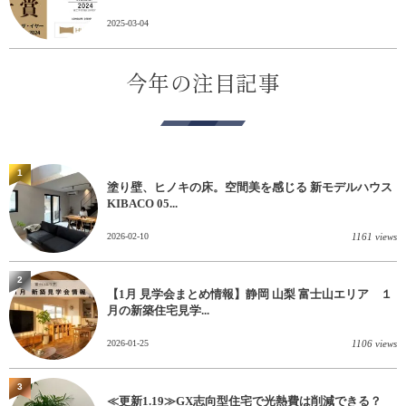
2025-03-04
今年の注目記事
1
塗り壁、ヒノキの床。空間美を感じる 新モデルハウス
KIBACO 05...
2026-02-10
1161 views
2
【1月 見学会まとめ情報】静岡 山梨 富士山エリア １
月の新築住宅見学...
2026-01-25
1106 views
3
≪更新1.19≫GX志向型住宅で光熱費は削減できる？