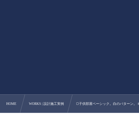
HOME
WORKS | 設計施工実例
◻️子供部屋ベーシック。白のパターン。 #第一建設 