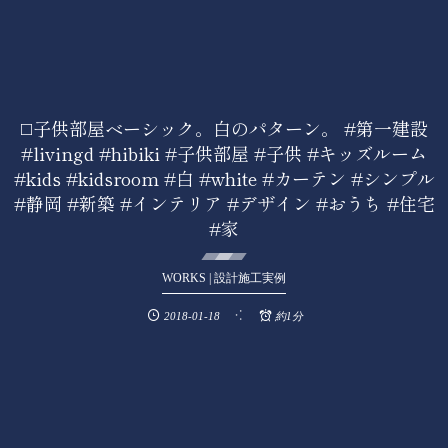
◻️子供部屋ベーシック。白のパターン。 #第一建設
#livingd #hibiki #子供部屋 #子供 #キッズルーム
#kids #kidsroom #白 #white #カーテン #シンプル
#静岡 #新築 #インテリア #デザイン #おうち #住宅
#家
WORKS | 設計施工実例
2018-01-18
約1分