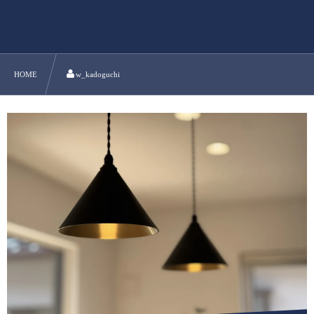
HOME
w_kadoguchi