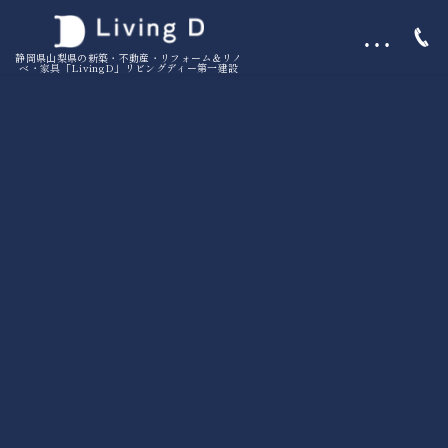
…
静岡県山梨県の新築・不動産・リフォーム＆リノ
ベ・家具「LivingD」リビングディー第一建設