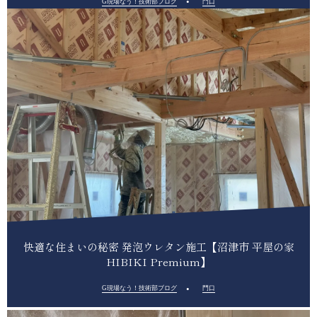
G現場なう！技術部ブログ
門口
快適な住まいの秘密 発泡ウレタン施工【沼津市 平屋の家
HIBIKI Premium】
G現場なう！技術部ブログ
門口