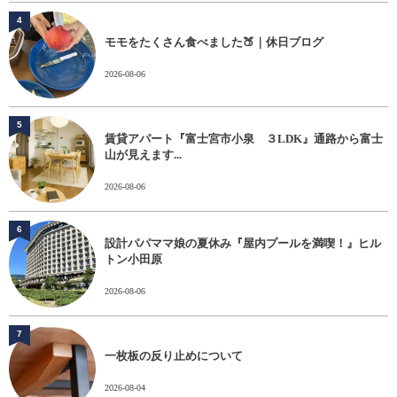
4
モモをたくさん食べました🍑｜休日ブログ
2026-08-06
5
賃貸アパート『富士宮市小泉 ３LDK』通路から富士
山が見えます...
2026-08-06
6
設計パパママ娘の夏休み『屋内プールを満喫！』ヒル
トン小田原
2026-08-06
7
一枚板の反り止めについて
2026-08-04