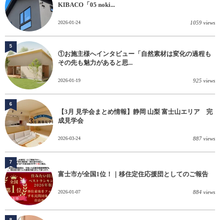
KIBACO「05 noki...
2026-01-24
1059 views
5
①お施主様へインタビュー「自然素材は変化の過程も
その先も魅力があると思...
2026-01-19
925 views
6
【3月 見学会まとめ情報】静岡 山梨 富士山エリア 完
成見学会
2026-03-24
887 views
7
富士市が全国1位！｜移住定住応援団としてのご報告
2026-01-07
884 views
8