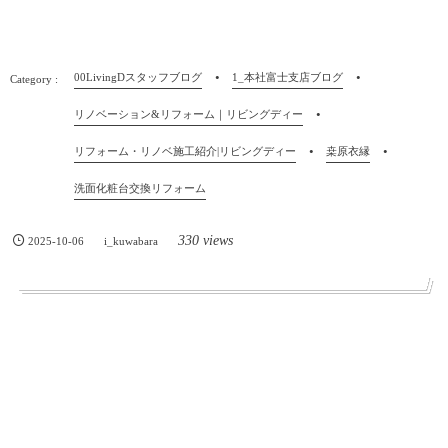
00LivingDスタッフブログ
1_本社富士支店ブログ
リノベーション&リフォーム｜リビングディー
リフォーム・リノベ施工紹介|リビングディー
桒原衣縁
洗面化粧台交換リフォーム
330 views
2025-10-06
i_kuwabara