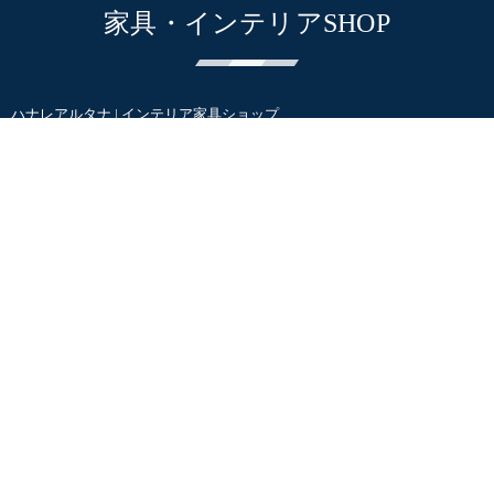
家具・インテリアSHOP
ハナレアルタナ | インテリア家具ショップ
オンラインSTORE
CAFE
ALTANA CAFE
home&café XOXO
SNS