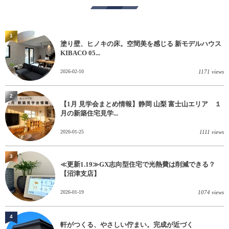
1
塗り壁、ヒノキの床。空間美を感じる 新モデルハウス
KIBACO 05...
2026-02-10
1171 views
2
【1月 見学会まとめ情報】静岡 山梨 富士山エリア １
月の新築住宅見学...
2026-01-25
1111 views
3
≪更新1.19≫GX志向型住宅で光熱費は削減できる？
【沼津支店】
2026-01-19
1074 views
4
軒がつくる、やさしい佇まい。完成が近づく