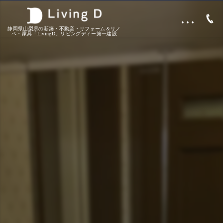
…
静岡県山梨県の新築・不動産・リフォーム＆リノ
ベ・家具「LivingD」リビングディー第一建設