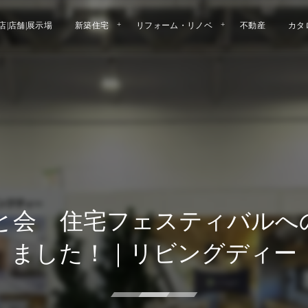
店|店舗|展示場
新築住宅
リフォーム・リノベ
不動産
カタ
もと会 住宅フェスティバルへ
ました！｜リビングディー