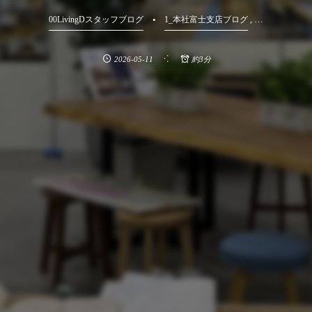
, …
00LivingDスタッフブログ
1_本社富士支店ブログ
2026-05-11
約3分