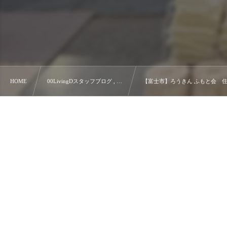
HOME
00LivingDスタッフブログ , …
【富士市】ろうきん ふもと会 