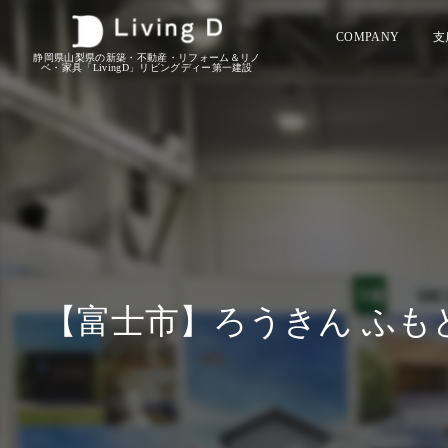
COMPANY
支
静岡県山梨県の新築・不動産・リフォーム＆リノ
ベ・家具「LivingD」リビングディー第一建設
【富士市】ろうきん ふ