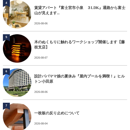
4
賃貸アパート『富士宮市小泉 ３LDK』通路から富士
山が見えます...
2026-08-06
5
木のぬくもりに触れるワークショップ開催します【藤
枝支店】
2026-08-07
6
設計パパママ娘の夏休み『屋内プールを満喫！』ヒル
トン小田原
2026-08-06
7
一枚板の反り止めについて
2026-08-04