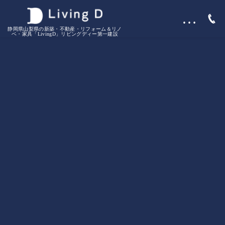
…
静岡県山梨県の新築・不動産・リフォーム＆リノ
ベ・家具「LivingD」リビングディー第一建設