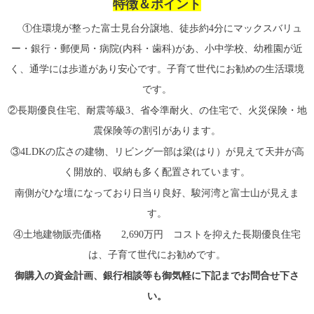
特徴＆ポイント
①住環境が整った富士見台分譲地、徒歩約4分にマックスバリュ
ー・銀行・郵便局・病院(内科・歯科)があ、小中学校、幼稚園が近
く、通学には歩道があり安心です。子育て世代にお勧めの生活環境
です。
②長期優良住宅、耐震等級3、省令準耐火、の住宅で、火災保険・地
震保険等の割引があります。
③4LDKの広さの建物、リビング一部は梁(はり）が見えて天井が高
く開放的、収納も多く配置されています。
南側がひな壇になっており日当り良好、駿河湾と富士山が見えま
す。
④土地建物販売価格 2,690万円 コストを抑えた長期優良住宅
は、子育て世代にお勧めです。
御購入の資金計画、銀行相談等も御気軽に下記までお問合せ下さ
い。