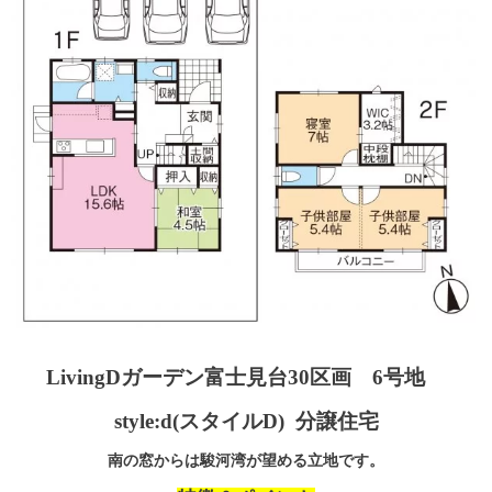
LivingDガーデン富士見台30区画 6号地
style:d(スタイルD) 分譲住宅
南の窓からは駿河湾が望める立地です。