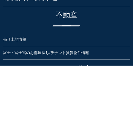
不動産
売り土地情報
富士・富士宮のお部屋探し/テナント賃貸物件情報
イベント&教室
住まいのイベント・見学会・勉強会
暮らしのイベント | Culas+
住まいと暮らしまるごと大感謝祭