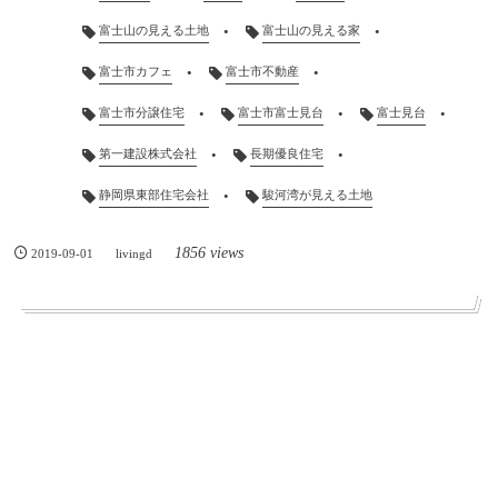
富士山の見える土地
富士山の見える家
富士市カフェ
富士市不動産
富士市分譲住宅
富士市富士見台
富士見台
第一建設株式会社
長期優良住宅
静岡県東部住宅会社
駿河湾が見える土地
1856 views
2019-09-01
livingd