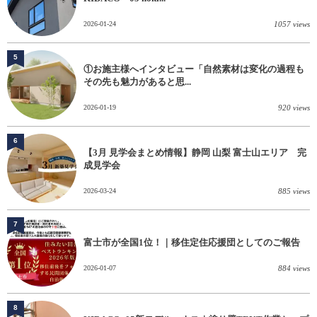
2026-01-24
1057 views
5
①お施主様へインタビュー「自然素材は変化の過程も
その先も魅力があると思...
2026-01-19
920 views
6
【3月 見学会まとめ情報】静岡 山梨 富士山エリア 完
成見学会
2026-03-24
885 views
7
富士市が全国1位！｜移住定住応援団としてのご報告
2026-01-07
884 views
8