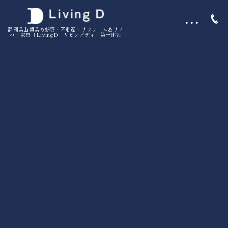
…
静岡県山梨県の新築・不動産・リフォーム＆リノ
ベ・家具「LivingD」リビングディー第一建設