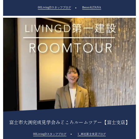
00LivingDスタッフブログ
BessoALTANA
富士市大渕完成見学会みどころルームツアー【富士支店】
00LivingDスタッフブログ
1_本社富士支店ブログ