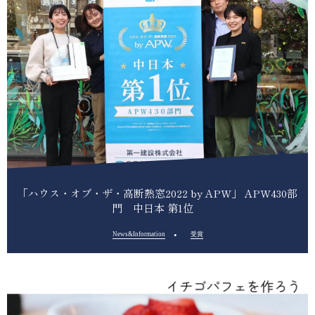
「ハウス・オブ・ザ・高断熱窓2022 by APW」 APW430部
門 中日本 第1位
News&Information
受賞