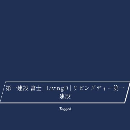
第一建設 富士 | LivingD | リビングディー第一
建設
Tagged