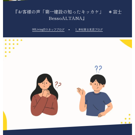
『お客様の声「第一建設の知ったキッカケ」 ＊富士
BessoALTANA』
00LivingDスタッフブログ
1_本社富士支店ブログ