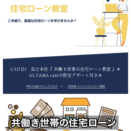
3/12(日) 富士本社『 共働き世帯の住宅ローン教室 』＊
ALTANA caféの限定デザート付き＊
00LivingDスタッフブログ
見学会/イベント/セミナー/相談