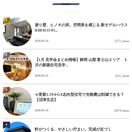
1
塗り壁、ヒノキの床。空間美を感じる 新モデルハウス
KIBACO 05...
2026-02-10
1171 views
2
【1月 見学会まとめ情報】静岡 山梨 富士山エリア １
月の新築住宅見学...
2026-01-25
1111 views
3
≪更新1.19≫GX志向型住宅で光熱費は削減できる？
【沼津支店】
2026-01-19
1074 views
4
軒がつくる、やさしい佇まい。完成が近づく