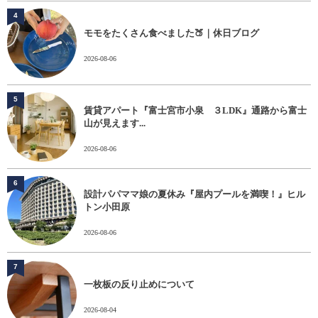
4
モモをたくさん食べました🍑｜休日ブログ
2026-08-06
5
賃貸アパート『富士宮市小泉 ３LDK』通路から富士
山が見えます...
2026-08-06
6
設計パパママ娘の夏休み『屋内プールを満喫！』ヒル
トン小田原
2026-08-06
7
一枚板の反り止めについて
2026-08-04