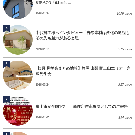
KIBACO「05 noki...
2026-01-24
1059 views
5
①お施主様へインタビュー「自然素材は変化の過程も
その先も魅力があると思...
2026-01-19
925 views
6
【3月 見学会まとめ情報】静岡 山梨 富士山エリア 完
成見学会
2026-03-24
887 views
7
富士市が全国1位！｜移住定住応援団としてのご報告
2026-01-07
884 views
8