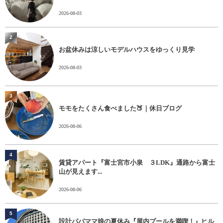
2026-08-03
2
お盆休みは涼しいモデルハウスをゆっくり見学
2026-08-03
3
モモをたくさん食べました🍑｜休日ブログ
2026-08-06
4
賃貸アパート『富士宮市小泉 ３LDK』通路から富士
山が見えます...
2026-08-06
5
設計パパママ娘の夏休み『屋内プールを満喫！』ヒル