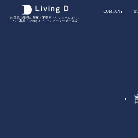
COMPANY
支
静岡県山梨県の新築・不動産・リフォーム＆リノ
ベ・家具「LivingD」リビングディー第一建設
・