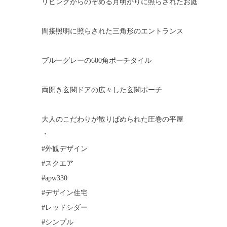
リビングからのぞめる月明かりに照らされたお庭
間接照明に照らされた三角形のエントランス
ブルーグレーの600角ポーチタイル
両開き玄関ドアの広々した玄関ポーチ
大人のこだわりが散りばめられた圧巻の平屋
・
#外観デザイン
#スクエア
#apw330
#デザイン住宅
#レッドシダー
#シンプル