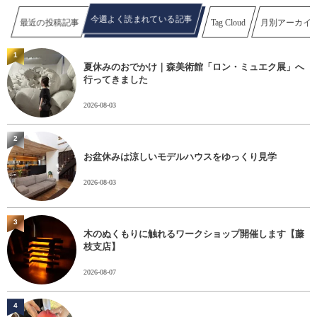
今週よく読まれている記事
最近の投稿記事
Tag Cloud
月別アーカイ
1
夏休みのおでかけ｜森美術館「ロン・ミュエク展」へ
行ってきました
2026-08-03
2
お盆休みは涼しいモデルハウスをゆっくり見学
2026-08-03
3
木のぬくもりに触れるワークショップ開催します【藤
枝支店】
2026-08-07
4