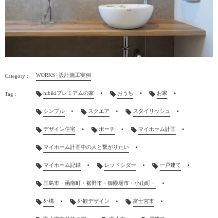
WORKS | 設計施工実例
hibikiプレミアムの家
おうち
お家
シンプル
スクエア
スタイリッシュ
デザイン住宅
ポーチ
マイホーム計画
マイホーム計画中の人と繋がりたい
マイホーム記録
レッドシダー
一戸建て
三島市・函南町・裾野市・御殿場市・小山町・
外構
外観デザイン
富士宮市