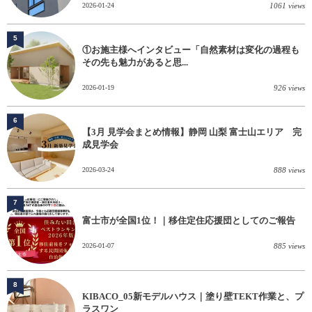
2026-01-24
1061 views
5
①お施主様へインタビュー「自然素材は変化の過程も
その先も魅力があると思...
2026-01-19
926 views
6
【3月 見学会まとめ情報】静岡 山梨 富士山エリア 完
成見学会
2026-03-24
888 views
7
富士市が全国1位！｜移住定住応援団としてのご報告
2026-01-07
885 views
8
KIBACO_05新モデルハウス｜塗り壁TEKT作業と、プ
ラスワン