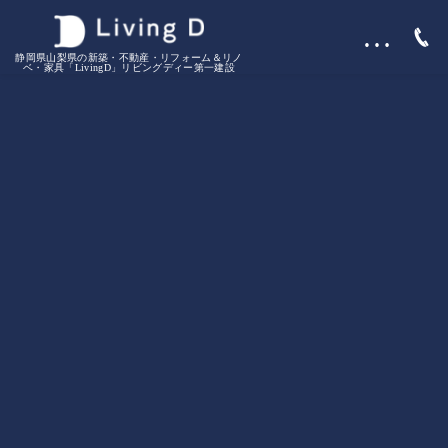
…
静岡県山梨県の新築・不動産・リフォーム＆リノ
ベ・家具「LivingD」リビングディー第一建設