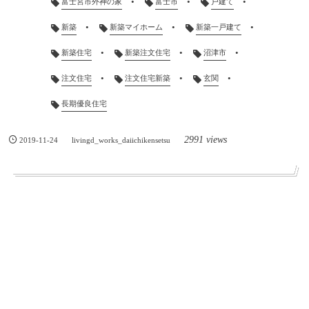
富士宮市外神の家
富士市
戸建て
新築
新築マイホーム
新築一戸建て
新築住宅
新築注文住宅
沼津市
注文住宅
注文住宅新築
玄関
長期優良住宅
2991 views
2019-11-24
livingd_works_daiichikensetsu