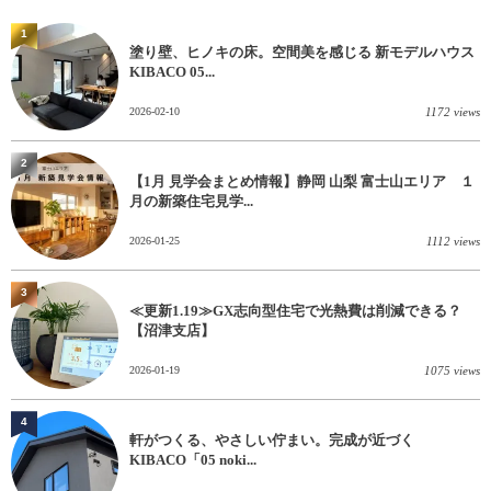
1
塗り壁、ヒノキの床。空間美を感じる 新モデルハウス
KIBACO 05...
2026-02-10
1172 views
2
【1月 見学会まとめ情報】静岡 山梨 富士山エリア １
月の新築住宅見学...
2026-01-25
1112 views
3
≪更新1.19≫GX志向型住宅で光熱費は削減できる？
【沼津支店】
2026-01-19
1075 views
4
軒がつくる、やさしい佇まい。完成が近づく
KIBACO「05 noki...