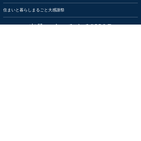
住まいと暮らしまるごと大感謝祭
家具・インテリアSHOP
ハナレアルタナ | インテリア家具ショップ
オンラインSTORE
CAFE
ALTANA CAFE
home&café XOXO
SNS