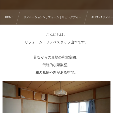
HOME
リノベーション&リフォーム｜リビングディー
ALTANAリノベー
こんにちは。
リフォーム・リノベスタッフ山本です。
昔ながらの真壁の和室空間。
伝統的な聚楽壁。
和の風情や趣がある空間。