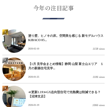
今年の注目記事
1
塗り壁、ヒノキの床。空間美を感じる 新モデルハウス
KIBACO 05...
2026-02-10
1158 views
2
【1月 見学会まとめ情報】静岡 山梨 富士山エリア １
月の新築住宅見学...
2026-01-25
1106 views
3
≪更新1.19≫GX志向型住宅で光熱費は削減できる？
【沼津支店】
2026-01-19
1066 views