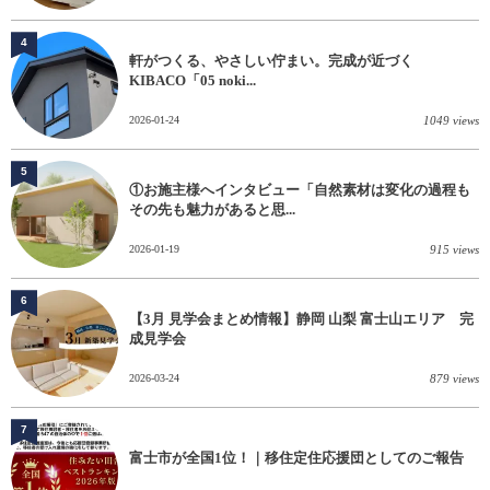
4
軒がつくる、やさしい佇まい。完成が近づく
KIBACO「05 noki...
2026-01-24
1049 views
5
①お施主様へインタビュー「自然素材は変化の過程も
その先も魅力があると思...
2026-01-19
915 views
6
【3月 見学会まとめ情報】静岡 山梨 富士山エリア 完
成見学会
2026-03-24
879 views
7
富士市が全国1位！｜移住定住応援団としてのご報告