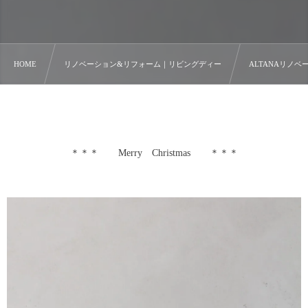
HOME
リノベーション&リフォーム｜リビングディー
ALTANAリノベー
＊＊＊ Merry Christmas ＊＊＊