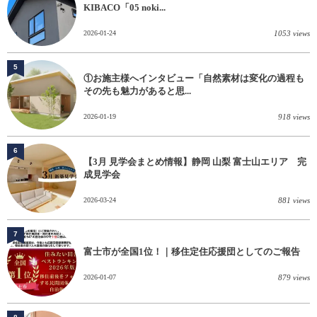
KIBACO「05 noki...
2026-01-24
1053 views
5
①お施主様へインタビュー「自然素材は変化の過程も
その先も魅力があると思...
2026-01-19
918 views
6
【3月 見学会まとめ情報】静岡 山梨 富士山エリア 完
成見学会
2026-03-24
881 views
7
富士市が全国1位！｜移住定住応援団としてのご報告
2026-01-07
879 views