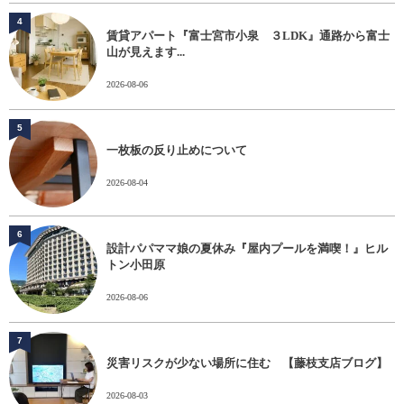
4
賃貸アパート『富士宮市小泉 ３LDK』通路から富士
山が見えます...
2026-08-06
5
一枚板の反り止めについて
2026-08-04
6
設計パパママ娘の夏休み『屋内プールを満喫！』ヒル
トン小田原
2026-08-06
7
災害リスクが少ない場所に住む 【藤枝支店ブログ】
2026-08-03