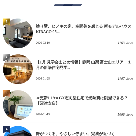
1
塗り壁、ヒノキの床。空間美を感じる 新モデルハウス
KIBACO 05...
2026-02-10
1163 views
2
【1月 見学会まとめ情報】静岡 山梨 富士山エリア １
月の新築住宅見学...
2026-01-25
1107 views
3
≪更新1.19≫GX志向型住宅で光熱費は削減できる？
【沼津支店】
2026-01-19
1068 views
4
軒がつくる、やさしい佇まい。完成が近づく