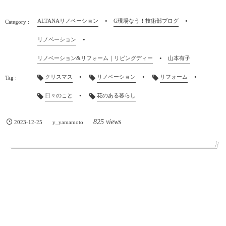
ALTANAリノベーション
G現場なう！技術部ブログ
リノベーション
リノベーション&リフォーム｜リビングディー
山本有子
クリスマス
リノベーション
リフォーム
日々のこと
花のある暮らし
825 views
2023-12-25
y_yamamoto