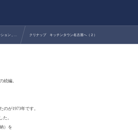
ション , …
クリナップ キッチンタウン名古屋へ（２）
の続編。
のが1973年です。
した。
納）を