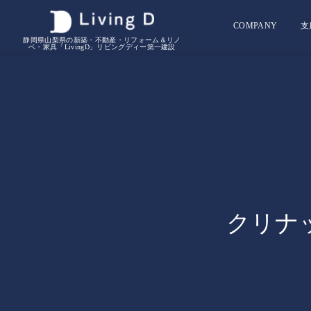
COMPANY
支
静岡県山梨県の新築・不動産・リフォーム＆リノ
ベ・家具「LivingD」リビングディー第一建設
クリナ