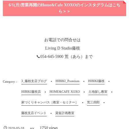
6/1(月)営業再開のHome&Cafe XOXOのインスタグラムはこち
ら＞＞
お電話での問合せは
Living D Studio藤枝
📞054-645-5900 荒（あら）まで
3_藤枝支店ブログ
HIBIKI_Premium
HIBIKI藤枝
HIBIKI藤枝店
HOME&CAFE XOXO
土地探し教室
家づくりキャンパス［教室・セミナー］
荒三四郎
藤枝支店イベント
資金計画教室
1750 views
2020-05-18
ara