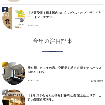
10
【大賞受賞！日本国内 No.1】ハウス・オブ・ザ・イヤ
ー・イン・エナジ...
2025-03-04
今年の注目記事
1
塗り壁、ヒノキの床。空間美を感じる 新モデルハウス
KIBACO 05...
2026-02-10
1161 views
2
【1月 見学会まとめ情報】静岡 山梨 富士山エリア １
月の新築住宅見学...