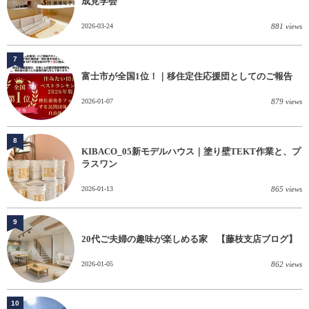
成見学会
2026-03-24
881 views
7
富士市が全国1位！｜移住定住応援団としてのご報告
2026-01-07
879 views
8
KIBACO_05新モデルハウス｜塗り壁TEKT作業と、プ
ラスワン
2026-01-13
865 views
9
20代ご夫婦の趣味が楽しめる家 【藤枝支店ブログ】
2026-01-05
862 views
10