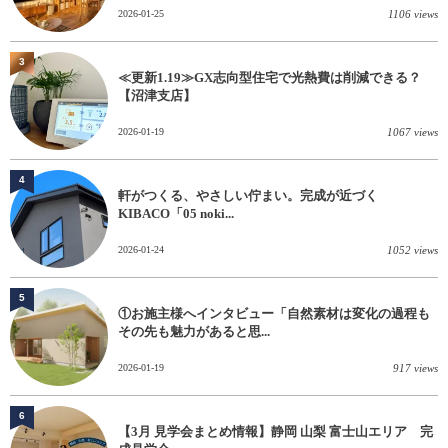
2026-01-25
1106 views
3
≪更新1.19≫GX志向型住宅で光熱費は削減できる？
【沼津支店】
2026-01-19
1067 views
4
軒がつくる、やさしい佇まい。完成が近づく
KIBACO「05 noki...
2026-01-24
1052 views
5
①お施主様へインタビュー「自然素材は変化の過程も
その先も魅力があると思...
2026-01-19
917 views
6
【3月 見学会まとめ情報】静岡 山梨 富士山エリア 完