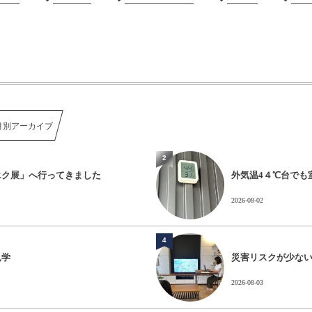
月別アーカイブ
2
エク展」へ行ってきました
外気温4４℃台でも
2026-08-02
4
見学
災害リスクが少な
2026-08-03