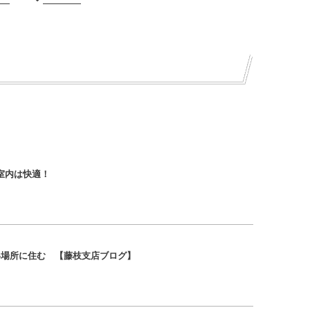
室内は快適！
い場所に住む 【藤枝支店ブログ】