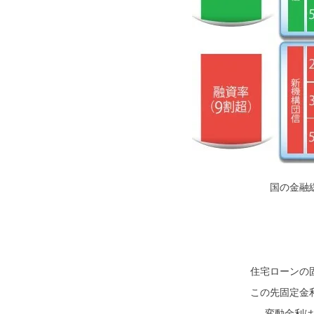
国の金融
住宅ローンの
この先固定金
変動金利は