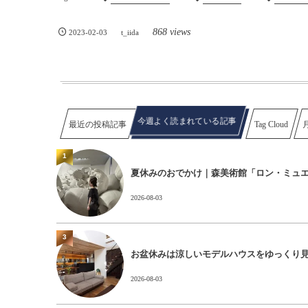
868 views
2023-02-03
t_iida
今週よく読まれている記事
最近の投稿記事
Tag Cloud
1
夏休みのおでかけ｜森美術館「ロン・ミュ
2026-08-03
3
お盆休みは涼しいモデルハウスをゆっくり
2026-08-03