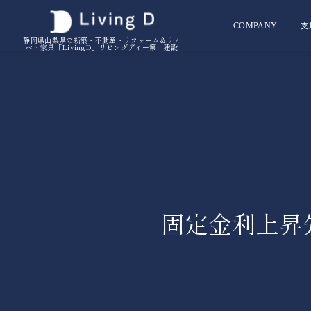
COMPANY
支
静岡県山梨県の新築・不動産・リフォーム＆リノ
ベ・家具「LivingD」リビングディー第一建設
固定金利上昇先