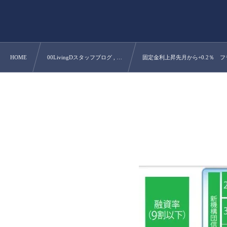
HOME
00LivingDスタッフブログ , …
固定金利上昇先月から+0.2％ 