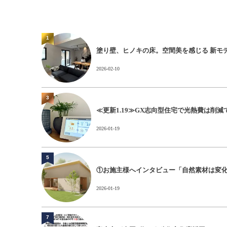
1
塗り壁、ヒノキの床。空間美を感じる 新モデルハウ
2026-02-10
3
≪更新1.19≫GX志向型住宅で光熱費は削
2026-01-19
5
①お施主様へインタビュー「自然素材は変化の
2026-01-19
7