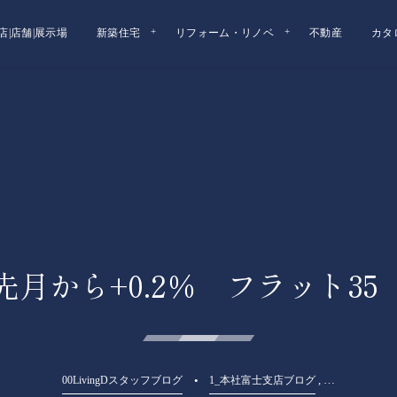
店|店舗|展示場
新築住宅
リフォーム・リノベ
不動産
カタ
月から+0.2％ フラット3
, …
00LivingDスタッフブログ
1_本社富士支店ブログ