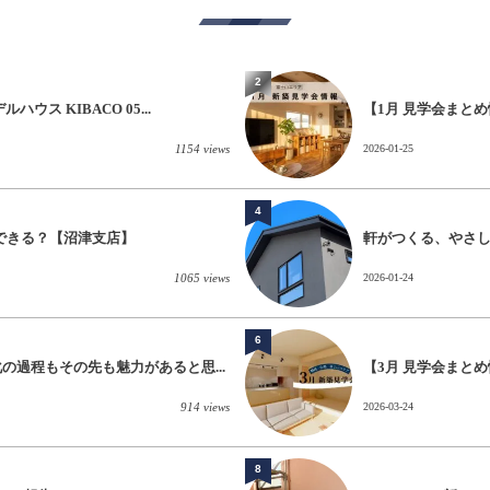
2
ス KIBACO 05...
【1月 見学会まとめ
1154 views
2026-01-25
4
減できる？【沼津支店】
軒がつくる、やさしい佇
1065 views
2026-01-24
6
過程もその先も魅力があると思...
【3月 見学会まと
914 views
2026-03-24
8