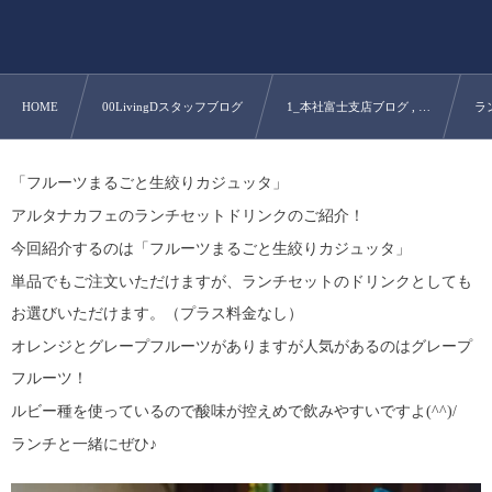
HOME
00LivingDスタッフブログ
1_本社富士支店ブログ , …
ラ
「フルーツまるごと生絞りカジュッタ」
アルタナカフェのランチセットドリンクのご紹介！
今回紹介するのは「フルーツまるごと生絞りカジュッタ」
単品でもご注文いただけますが、ランチセットのドリンクとしても
お選びいただけます。（プラス料金なし）
オレンジとグレープフルーツがありますが人気があるのはグレープ
フルーツ！
ルビー種を使っているので酸味が控えめで飲みやすいですよ(^^)/
ランチと一緒にぜひ♪