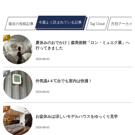
今週よく読まれている記事
最近の投稿記事
Tag Cloud
月別アーカイ
1
夏休みのおでかけ｜森美術館「ロン・ミュエク展」へ
行ってきました
2026-08-03
2
外気温4４℃台でも室内は快適！
2026-08-02
3
お盆休みは涼しいモデルハウスをゆっくり見学
2026-08-03