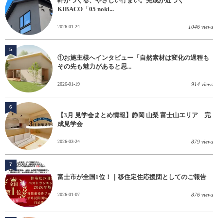
軒がつくる、やさしい佇まい。完成が近づく
KIBACO「05 noki...
2026-01-24
1046 views
5
①お施主様へインタビュー「自然素材は変化の過程も
その先も魅力があると思...
2026-01-19
914 views
6
【3月 見学会まとめ情報】静岡 山梨 富士山エリア 完
成見学会
2026-03-24
879 views
7
富士市が全国1位！｜移住定住応援団としてのご報告
2026-01-07
876 views