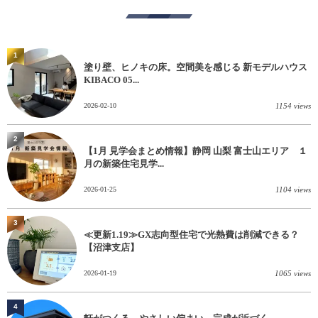
1
塗り壁、ヒノキの床。空間美を感じる 新モデルハウス
KIBACO 05...
2026-02-10
1154 views
2
【1月 見学会まとめ情報】静岡 山梨 富士山エリア １
月の新築住宅見学...
2026-01-25
1104 views
3
≪更新1.19≫GX志向型住宅で光熱費は削減できる？
【沼津支店】
2026-01-19
1065 views
4