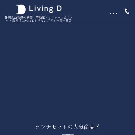
…
静岡県山梨県の新築・不動産・リフォーム＆リノ
ベ・家具「LivingD」リビングディー第一建設
ランチセットの人気商品！