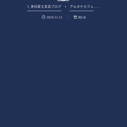
, …
1_本社富士支店ブログ
アルタナカフェ
2019-11-11
約1分