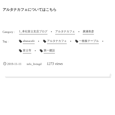
アルタナカフェについてはこちら
1_本社富士支店ブログ
アルタナカフェ
廣瀬喜彦
altanacafe
アルタナカフェ
一枚板テーブル
富士市
第一建設
1273 views
2019-11-11
info_livingd