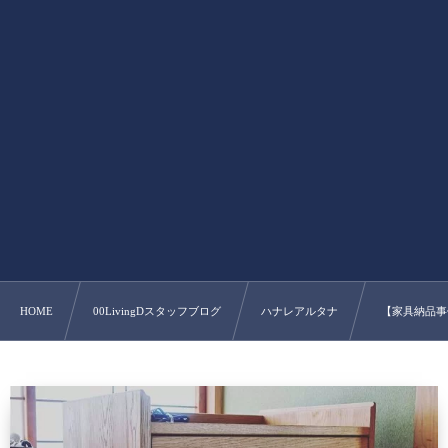
HOME
00LivingDスタッフブログ
ハナレアルタナ
︎ 【家具納品