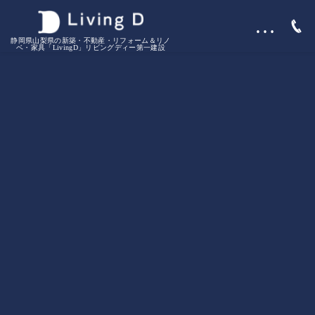
…
静岡県山梨県の新築・不動産・リフォーム＆リノ
ベ・家具「LivingD」リビングディー第一建設