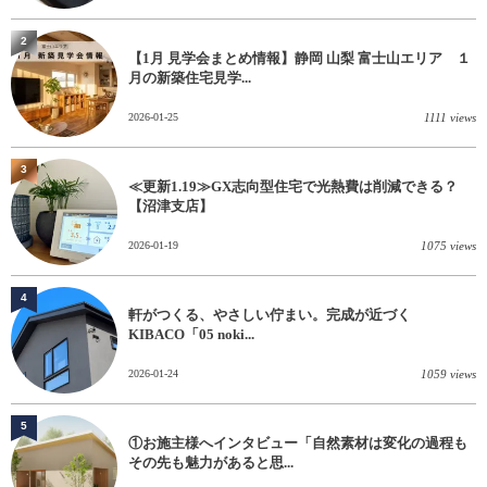
2
【1月 見学会まとめ情報】静岡 山梨 富士山エリア １
月の新築住宅見学...
2026-01-25
1111 views
3
≪更新1.19≫GX志向型住宅で光熱費は削減できる？
【沼津支店】
2026-01-19
1075 views
4
軒がつくる、やさしい佇まい。完成が近づく
KIBACO「05 noki...
2026-01-24
1059 views
5
①お施主様へインタビュー「自然素材は変化の過程も
その先も魅力があると思...