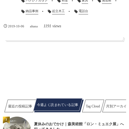
ハナレアルタナ
和室
家具
無垢材
納品事例
起立木工
電話台
1191 views
2019-10-06
altana
今週よく読まれている記事
最近の投稿記事
Tag Cloud
月別アーカイ
1
夏休みのおでかけ｜森美術館「ロン・ミュエク展」へ