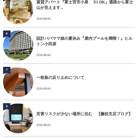
賃貸アパート『富士宮市小泉 ３LDK』通路から富士
山が見えます...
2026-08-06
6
設計パパママ娘の夏休み『屋内プールを満喫！』ヒル
トン小田原
2026-08-06
7
一枚板の反り止めについて
2026-08-04
8
災害リスクが少ない場所に住む 【藤枝支店ブログ】
2026-08-03