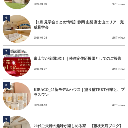
2026-01-19
926 views
6
【3月 見学会まとめ情報】静岡 山梨 富士山エリア 完
成見学会
2026-03-24
887 views
7
富士市が全国1位！｜移住定住応援団としてのご報告
2026-01-07
884 views
8
KIBACO_05新モデルハウス｜塗り壁TEKT作業と、プ
ラスワン
2026-01-13
876 views
9
20代ご夫婦の趣味が楽しめる家 【藤枝支店ブログ】