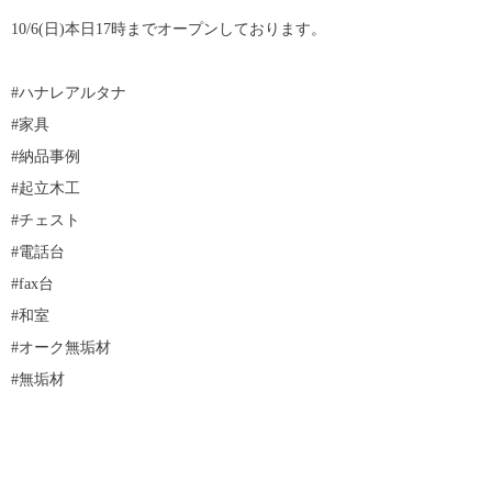
10/6(日)本日17時までオープンしております。
#ハナレアルタナ
#家具
#納品事例
#起立木工
#チェスト
#電話台
#fax台
#和室
#オーク無垢材
#無垢材