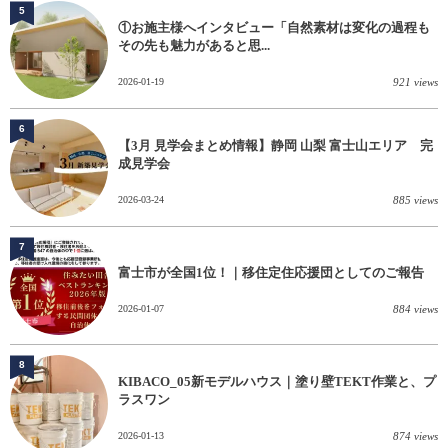
5
①お施主様へインタビュー「自然素材は変化の過程も
その先も魅力があると思...
2026-01-19
921 views
6
【3月 見学会まとめ情報】静岡 山梨 富士山エリア 完
成見学会
2026-03-24
885 views
7
富士市が全国1位！｜移住定住応援団としてのご報告
2026-01-07
884 views
8
KIBACO_05新モデルハウス｜塗り壁TEKT作業と、プ
ラスワン
2026-01-13
874 views