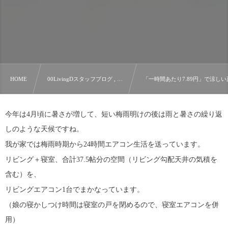
HOME
00LivingDスタッフブログ , …
「一時間あたり7.89円」で涼しい
今年は4月頃に暑さが増して、短い梅雨明けの後は雨と暑さの繰り返
しのような天候ですね。
我が家では梅雨時期から24時間エアコン生活を送っています。
リビング＋寝室、合計37.5帖分の空間（リビング勾配天井の気積を
含む）を、
リビングエアコン1台でまかなっています。
（娘の寝かしつけ時間は寝室の戸を閉めるので、寝室エアコンを併
用）