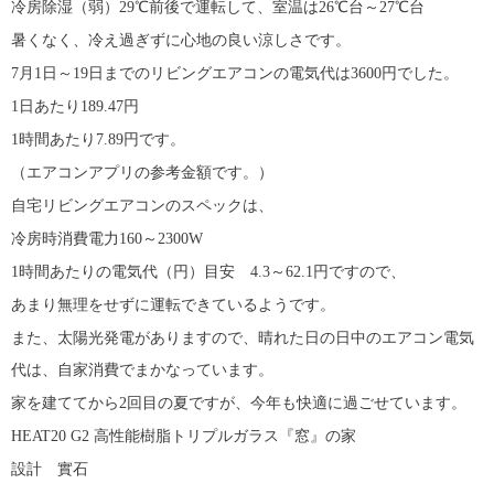
冷房除湿（弱）29℃前後で運転して、室温は26℃台～27℃台
暑くなく、冷え過ぎずに心地の良い涼しさです。
7月1日～19日までのリビングエアコンの電気代は3600円でした。
1日あたり189.47円
1時間あたり7.89円です。
（エアコンアプリの参考金額です。）
自宅リビングエアコンのスペックは、
冷房時消費電力160～2300W
1時間あたりの電気代（円）目安 4.3～62.1円ですので、
あまり無理をせずに運転できているようです。
また、太陽光発電がありますので、晴れた日の日中のエアコン電気
代は、自家消費でまかなっています。
家を建ててから2回目の夏ですが、今年も快適に過ごせています。
HEAT20 G2 高性能樹脂トリプルガラス『窓』の家
設計 實石