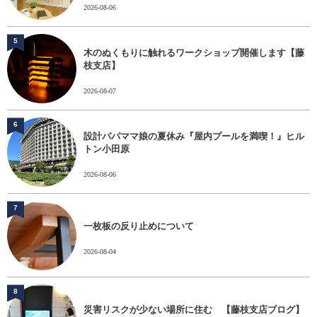
2026-08-06
5
木のぬくもりに触れるワークショップ開催します【藤
枝支店】
2026-08-07
6
設計パパママ娘の夏休み『屋内プールを満喫！』ヒル
トン小田原
2026-08-06
7
一枚板の反り止めについて
2026-08-04
8
災害リスクが少ない場所に住む 【藤枝支店ブログ】