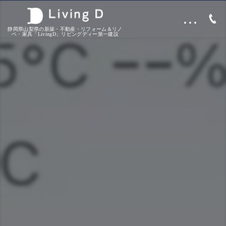
…
静岡県山梨県の新築・不動産・リフォーム＆リノ
ベ・家具「LivingD」リビングディー第一建設