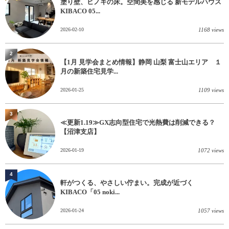
塗り壁、ヒノキの床。空間美を感じる 新モデルハウス
KIBACO 05...
2026-02-10
1168 views
2
【1月 見学会まとめ情報】静岡 山梨 富士山エリア １
月の新築住宅見学...
2026-01-25
1109 views
3
≪更新1.19≫GX志向型住宅で光熱費は削減できる？
【沼津支店】
2026-01-19
1072 views
4
軒がつくる、やさしい佇まい。完成が近づく
KIBACO「05 noki...
2026-01-24
1057 views