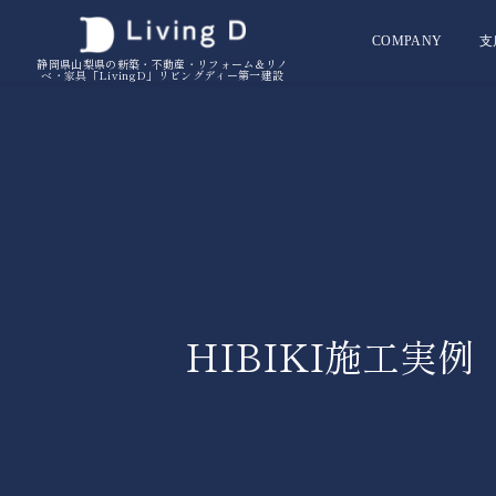
COMPANY
支
静岡県山梨県の新築・不動産・リフォーム＆リノ
ベ・家具「LivingD」リビングディー第一建設
HIBIKI施工