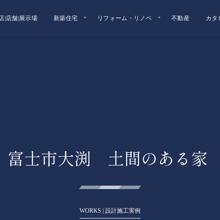
店|店舗|展示場
新築住宅
リフォーム・リノベ
不動産
カタ
実例 富士市大渕 土間のある家
WORKS | 設計施工実例