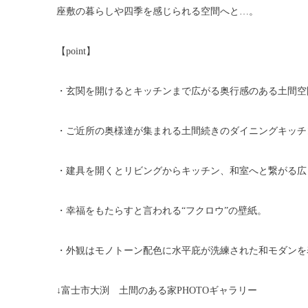
座敷の暮らしや四季を感じられる空間へと…。
【point】
・玄関を開けるとキッチンまで広がる奥行感のある土間空
・ご近所の奥様達が集まれる土間続きのダイニングキッチ
・建具を開くとリビングからキッチン、和室へと繋がる広
・幸福をもたらすと言われる“フクロウ”の壁紙。
・外観はモノトーン配色に水平庇が洗練された和モダンを
↓富士市大渕 土間のある家PHOTOギャラリー