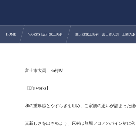
HOME
WORKS | 設計施工実例
HIBIKI施工実例 富士市大渕 土間の
富士市大渕 Sn様邸
【D's works】
和の重厚感とやすらぎを用め、ご家族の思いが詰まった建
真新しさを出さぬよう、床材は無垢フロアのパイン材に落