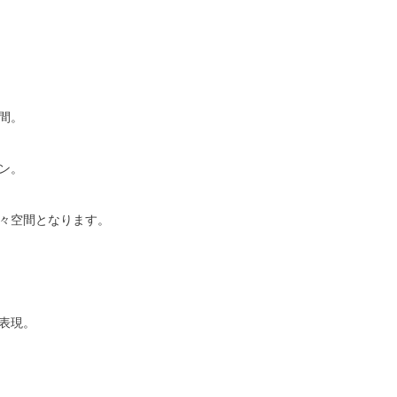
間。
ン。
々空間となります。
表現。