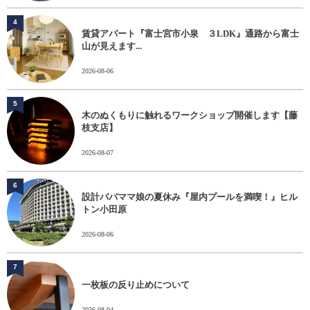
4
賃貸アパート『富士宮市小泉 ３LDK』通路から富士
山が見えます...
2026-08-06
5
木のぬくもりに触れるワークショップ開催します【藤
枝支店】
2026-08-07
6
設計パパママ娘の夏休み『屋内プールを満喫！』ヒル
トン小田原
2026-08-06
7
一枚板の反り止めについて
2026-08-04