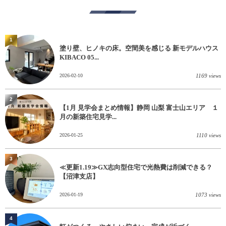
1
塗り壁、ヒノキの床。空間美を感じる 新モデルハウス
KIBACO 05...
2026-02-10
1169 views
2
【1月 見学会まとめ情報】静岡 山梨 富士山エリア １
月の新築住宅見学...
2026-01-25
1110 views
3
≪更新1.19≫GX志向型住宅で光熱費は削減できる？
【沼津支店】
2026-01-19
1073 views
4