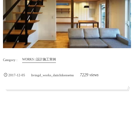
WORKS | 設計施工実例
7229 views
2017-12-05
livingd_works_daiichikensetsu