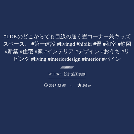
◽️LDKのどこからでも目線の届く畳コーナー兼キッズ
スペース。 #第一建設 #livingd #hibiki #畳 #和室 #静岡
#新築 #住宅 #家 #インテリア #デザイン #おうち #リ
ビング #living #interiordesign #interior #パイン
WORKS | 設計施工実例
2017-12-05
約1分