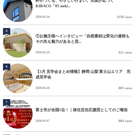
軒がつくる、やさしい佇まい。完成が近づく
KIBACO「05 noki...
2026-01-24
1058 views
5
①お施主様へインタビュー「自然素材は変化の過程も
その先も魅力があると思...
2026-01-19
921 views
6
【3月 見学会まとめ情報】静岡 山梨 富士山エリア 完
成見学会
2026-03-24
885 views
7
富士市が全国1位！｜移住定住応援団としてのご報告
2026-01-07
884 views