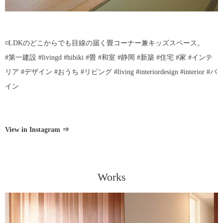
◽️LDKのどこからでも目線の届く畳コーナー兼キッズスペース。
#第一建設 #livingd #hibiki #畳 #和室 #静岡 #新築 #住宅 #家 #インテ
リア #デザイン #おうち #リビング #living #interiordesign #interior #パ
イン
View in Instagram ⇒
Works