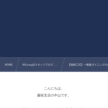
HOME
00LivingDスタッフブログ , …
【祝竣工式】一枚板ダイニングの
こんにちは。
藤枝支店の中山です。