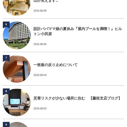
山が見えます...
2026-08-06
6
設計パパママ娘の夏休み『屋内プールを満喫！』ヒル
トン小田原
2026-08-06
7
一枚板の反り止めについて
2026-08-04
8
災害リスクが少ない場所に住む 【藤枝支店ブログ】
2026-08-03
9