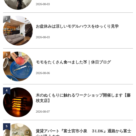
2026-08-03
2
お盆休みは涼しいモデルハウスをゆっくり見学
2026-08-03
3
モモをたくさん食べました🍑｜休日ブログ
2026-08-06
4
木のぬくもりに触れるワークショップ開催します【藤
枝支店】
2026-08-07
5
賃貸アパート『富士宮市小泉 ３LDK』通路から富士