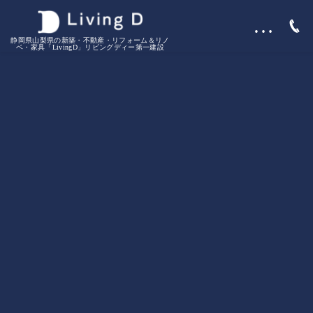
…
静岡県山梨県の新築・不動産・リフォーム＆リノ
ベ・家具「LivingD」リビングディー第一建設