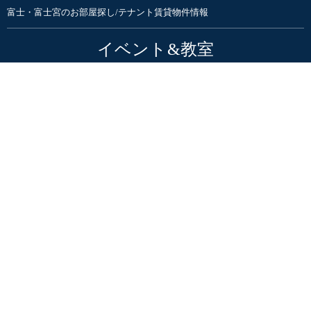
富士・富士宮のお部屋探し/テナント賃貸物件情報
イベント&教室
住まいのイベント・見学会・勉強会
暮らしのイベント | Culas+
住まいと暮らしまるごと大感謝祭
家具・インテリアSHOP
ハナレアルタナ | インテリア家具ショップ
オンラインSTORE