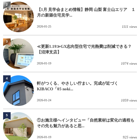
2
【1月 見学会まとめ情報】静岡 山梨 富士山エリア １
月の新築住宅見学...
2026-01-25
1111 views
3
≪更新1.19≫GX志向型住宅で光熱費は削減できる？
【沼津支店】
2026-01-19
1074 views
4
軒がつくる、やさしい佇まい。完成が近づく
KIBACO「05 noki...
2026-01-24
1059 views
5
①お施主様へインタビュー「自然素材は変化の過程も
その先も魅力があると思...
2026-01-19
925 views