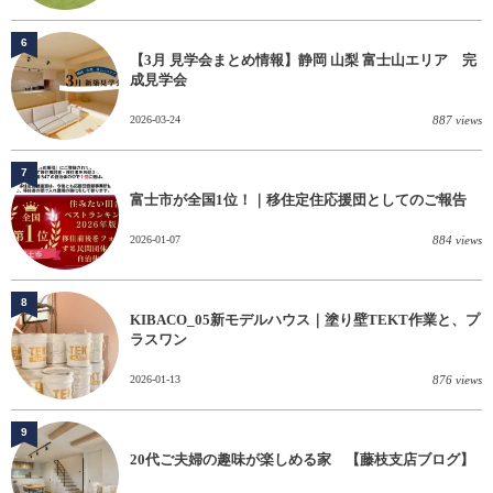
6
【3月 見学会まとめ情報】静岡 山梨 富士山エリア 完
成見学会
2026-03-24
887 views
7
富士市が全国1位！｜移住定住応援団としてのご報告
2026-01-07
884 views
8
KIBACO_05新モデルハウス｜塗り壁TEKT作業と、プ
ラスワン
2026-01-13
876 views
9
20代ご夫婦の趣味が楽しめる家 【藤枝支店ブログ】