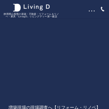
…
静岡県山梨県の新築・不動産・リフォーム＆リノ
ベ・家具「LivingD」リビングディー第一建設
増築現場の現場調査へ【リフォーム・リノベ】