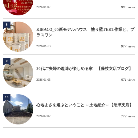
2026-01-07
885 views
8
KIBACO_05新モデルハウス｜塗り壁TEKT作業と、プ
ラスワン
2026-01-13
877 views
9
20代ご夫婦の趣味が楽しめる家 【藤枝支店ブログ】
2026-01-05
871 views
10
心地よさを選ぶということ ～土地紹介～【沼津支店】
2026-02-02
772 views