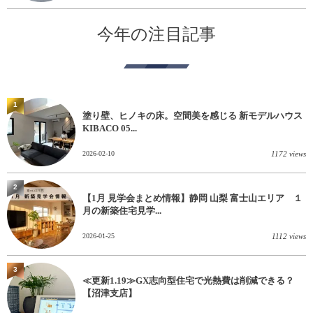
今年の注目記事
1
塗り壁、ヒノキの床。空間美を感じる 新モデルハウス
KIBACO 05...
2026-02-10
1172 views
2
【1月 見学会まとめ情報】静岡 山梨 富士山エリア １
月の新築住宅見学...
2026-01-25
1112 views
3
≪更新1.19≫GX志向型住宅で光熱費は削減できる？
【沼津支店】