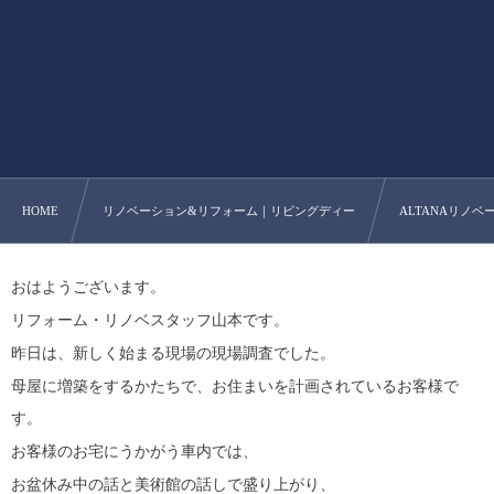
HOME
リノベーション&リフォーム｜リビングディー
ALTANAリノベー
おはようございます。
リフォーム・リノベスタッフ山本です。
昨日は、新しく始まる現場の現場調査でした。
母屋に増築をするかたちで、お住まいを計画されているお客様で
す。
お客様のお宅にうかがう車内では、
お盆休み中の話と美術館の話しで盛り上がり、