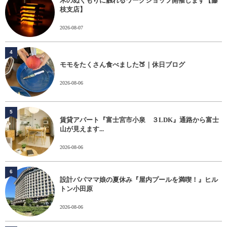
木のぬくもりに触れるワークショップ開催します【藤
枝支店】
2026-08-07
4
モモをたくさん食べました🍑｜休日ブログ
2026-08-06
5
賃貸アパート『富士宮市小泉 ３LDK』通路から富士
山が見えます...
2026-08-06
6
設計パパママ娘の夏休み『屋内プールを満喫！』ヒル
トン小田原
2026-08-06