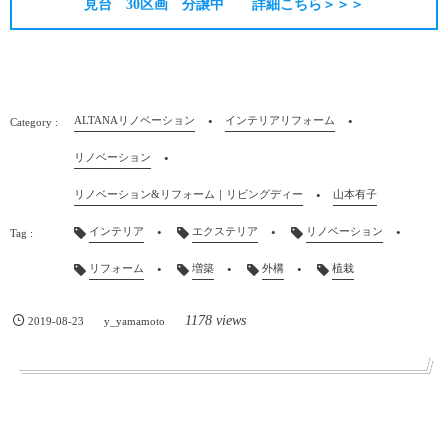
見台 30区画 分譲中 詳細こちら＞＞＞
ALTANAリノベーション
インテリアリフォーム
リノベーション
リノベーション&リフォーム｜リビングディー
山本有子
インテリア
エクステリア
リノベーション
リフォーム
増築
外構
植栽
1178 views
2019-08-23
y_yamamoto