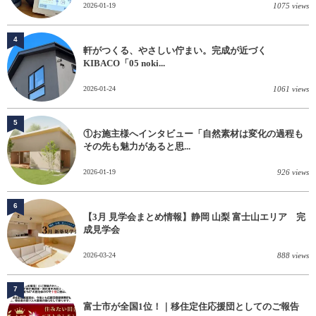
2026-01-19
1075 views
4
軒がつくる、やさしい佇まい。完成が近づく
KIBACO「05 noki...
2026-01-24
1061 views
5
①お施主様へインタビュー「自然素材は変化の過程も
その先も魅力があると思...
2026-01-19
926 views
6
【3月 見学会まとめ情報】静岡 山梨 富士山エリア 完
成見学会
2026-03-24
888 views
7
富士市が全国1位！｜移住定住応援団としてのご報告