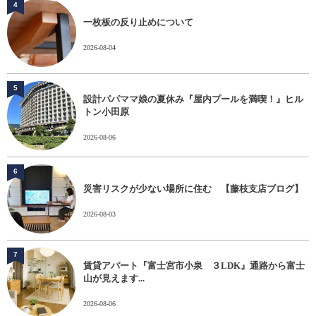
4
一枚板の反り止めについて
2026-08-04
5
設計パパママ娘の夏休み『屋内プールを満喫！』ヒル
トン小田原
2026-08-06
6
災害リスクが少ない場所に住む 【藤枝支店ブログ】
2026-08-03
7
賃貸アパート『富士宮市小泉 ３LDK』通路から富士
山が見えます...
2026-08-06