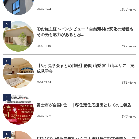
2026-01-24
1052 views
5
①お施主様へインタビュー「自然素材は変化の過程も
その先も魅力があると思...
2026-01-19
917 views
6
【3月 見学会まとめ情報】静岡 山梨 富士山エリア 完
成見学会
2026-03-24
881 views
7
富士市が全国1位！｜移住定住応援団としてのご報告
2026-01-07
876 views
8
KIBACO_05新モデルハウス｜塗り壁TEKT作業と、プ