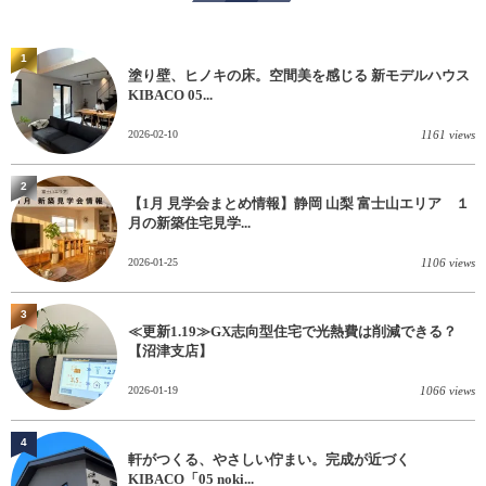
1
塗り壁、ヒノキの床。空間美を感じる 新モデルハウス
KIBACO 05...
2026-02-10
1161 views
2
【1月 見学会まとめ情報】静岡 山梨 富士山エリア １
月の新築住宅見学...
2026-01-25
1106 views
3
≪更新1.19≫GX志向型住宅で光熱費は削減できる？
【沼津支店】
2026-01-19
1066 views
4
軒がつくる、やさしい佇まい。完成が近づく
KIBACO「05 noki...