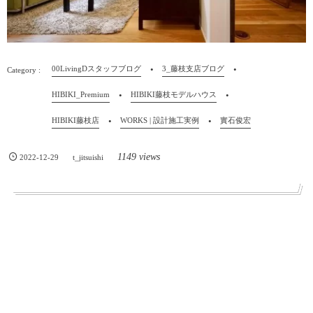
00LivingDスタッフブログ
3_藤枝支店ブログ
HIBIKI_Premium
HIBIKI藤枝モデルハウス
HIBIKI藤枝店
WORKS | 設計施工実例
實石俊宏
1149 views
2022-12-29
t_jitsuishi